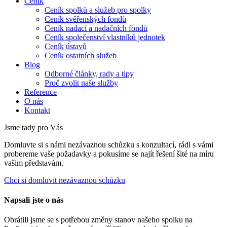
Ceník
Ceník spolků a služeb pro spolky
Ceník svěřenských fondů
Ceník nadací a nadačních fondů
Ceník společenství vlastníků jednotek
Ceník ústavů
Ceník ostatních služeb
Blog
Odborné články, rady a tipy
Proč zvolit naše služby
Reference
O nás
Kontakt
Jsme tady pro Vás
Domluvte si s námi nezávaznou schůzku s konzultací, rádi s vámi
probereme vaše požadavky a pokusíme se najít řešení šité na míru
vašim představám.
Chci si domluvit nezávaznou schůzku
Napsali jste o nás
Obrátili jsme se s potřebou změny stanov našeho spolku na