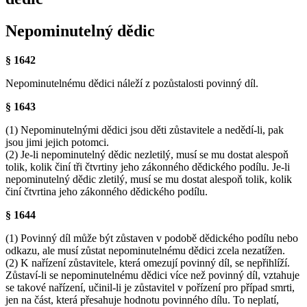
Nepominutelný dědic
§ 1642
Nepominutelnému dědici náleží z pozůstalosti povinný díl.
§ 1643
(1) Nepominutelnými dědici jsou děti zůstavitele a nedědí-li, pak
jsou jimi jejich potomci.
(2) Je-li nepominutelný dědic nezletilý, musí se mu dostat alespoň
tolik, kolik činí tři čtvrtiny jeho zákonného dědického podílu. Je-li
nepominutelný dědic zletilý, musí se mu dostat alespoň tolik, kolik
činí čtvrtina jeho zákonného dědického podílu.
§ 1644
(1) Povinný díl může být zůstaven v podobě dědického podílu nebo
odkazu, ale musí zůstat nepominutelnému dědici zcela nezatížen.
(2) K nařízení zůstavitele, která omezují povinný díl, se nepřihlíží.
Zůstaví-li se nepominutelnému dědici více než povinný díl, vztahuje
se takové nařízení, učinil-li je zůstavitel v pořízení pro případ smrti,
jen na část, která přesahuje hodnotu povinného dílu. To neplatí,