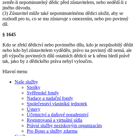
zemře-li nepominutelný dědic před zůstavitelem, nebo nedědí-li z
jiného důvodu.
(3) Zůstavitel může také nepominutelnému dědici uložit, aby se
rozhodl pro to, co se mu zůstavuje s omezením, nebo pro povinný
díl.
§ 1645
Kdo se zřekl dědictví nebo povinného dílu, kdo je nezpůsobilý dědit
nebo kdo byl zůstavitelem vyděděn, právo na povinný díl nemá, ale
při výpočtu povinných dílů ostatních dědiců se k němu hledí právě
tak, jako by z dědického práva nebyl vyloučen.
Hlavní menu
Naše služby
Spolky
Svěřenské fondy
Nadace a nadační fondy
Společenství vlastníků jednotek
Ústavy
Účetnictví a daňové poradenství
Registrovaná a virtuální sídla
Právní služby neziskovým organizacím
Pro Bono a služby zdarma