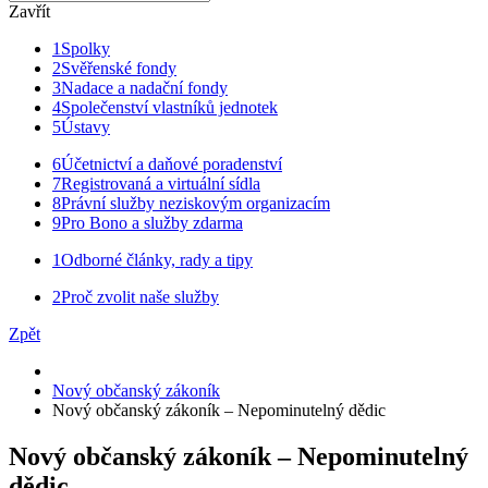
Zavřít
1
Spolky
2
Svěřenské fondy
3
Nadace a nadační fondy
4
Společenství vlastníků jednotek
5
Ústavy
6
Účetnictví a daňové poradenství
7
Registrovaná a virtuální sídla
8
Právní služby neziskovým organizacím
9
Pro Bono a služby zdarma
1
Odborné články, rady a tipy
2
Proč zvolit naše služby
Zpět
Nový občanský zákoník
Nový občanský zákoník – Nepominutelný dědic
Nový občanský zákoník – Nepominutelný
dědic