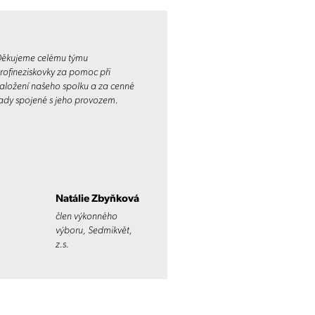
ěkujeme celému týmu
rofineziskovky za pomoc při
aložení našeho spolku a za cenné
ady spojené s jeho provozem.
Natálie Zbyňková
člen výkonného
výboru, Sedmikvět,
z.s.