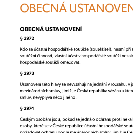
HLAVNÍ MENU
OBECNÁ USTANOVEN
NAŠE SLUŽBY
OBECNÁ USTANOVENÍ
CENÍK
§ 2972
BLOG
Kdo se účastní hospodářské soutěže (soutěžitel), nesmí při s
Odborné články, rady a tipy
soutěžní činnosti, vlastní účast v hospodářské soutěži nekalo
Proč zvolit naše služby
hospodářské soutěži omezovat.
REFERENCE
§ 2973
O NÁS
Ustanovení této hlavy se nevztahují na jednání v rozsahu, v 
mezinárodních smluv, jimiž je Česká republika vázána a kte
KONTAKT
smluv, nevyplývá něco jiného.
§ 2974
Českým osobám jsou, pokud se jedná o ochranu proti nekalé
osoby, které se v České republice účastní hospodářské sou
požadovat ochranu podle mezinárodních smluv, jimiž je Česk