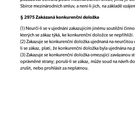
Sbírce mezinárodních smluv, a není-li jich, na základě vzáje
§ 2975 Zakázaná konkurenční doložka
(1) Neurčí-li se v ujednání zakazujícím jinému soutěžní čin
kterých se zákaz týká, ke konkurenční doložce se nepřihlíží.
(2) Zakazuje se konkurenční doložka ujednaná na neurčitou 
li se zákaz, platí, že konkurenční doložka byla ujednána na p
(3) Zakazuje se konkurenční doložka omezující zavázanou s
oprávněné strany; poruší-li se zákaz, může soud na návrh d
zrušit, nebo prohlásit za neplatnou.