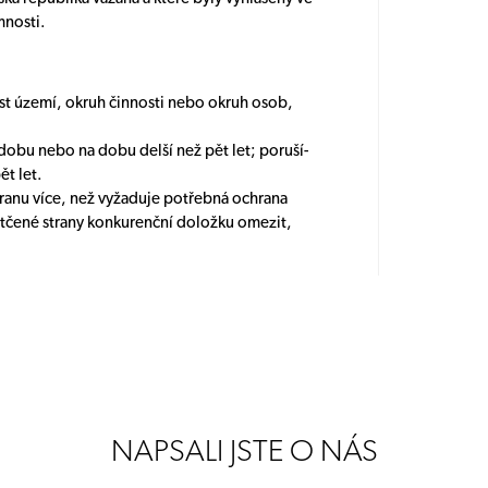
mnosti.
nost území, okruh činnosti nebo okruh osob,
dobu nebo na dobu delší než pět let; poruší-
ět let.
tranu více, než vyžaduje potřebná ochrana
otčené strany konkurenční doložku omezit,
NAPSALI JSTE O NÁS