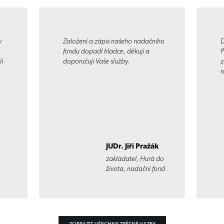
y
Založení a zápis našeho nadačního
D
fondu dopadl hladce, děkuji a
P
li
doporučuji Vaše služby.
z
r
JUDr. Jiří Pražák
zakladatel, Hurá do
života, nadační fond