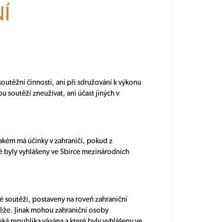
Í
outěžní činnosti, ani při sdružování k výkonu
u soutěží zneužívat, ani účast jiných v
jakém má účinky v zahraničí, pokud z
ré byly vyhlášeny ve Sbírce mezinárodních
 soutěži, postaveny na roveň zahraniční
těže. Jinak mohou zahraniční osoby
á republika vázána a které byly vyhlášeny ve