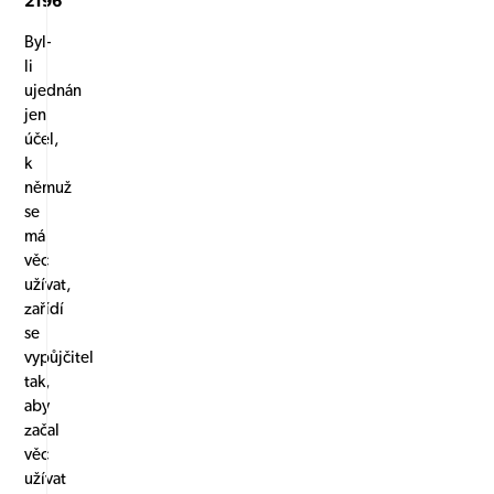
2196
Byl-
li
ujednán
jen
účel,
k
němuž
se
má
věc
užívat,
zařídí
se
vypůjčitel
tak,
aby
začal
věc
užívat