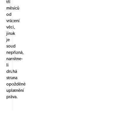
tří
měsíců
od
vrácení
věci,
jinak
je
soud
nepřizná,
namítne-
li
druhá
strana
opožděné
uplatnění
práva.