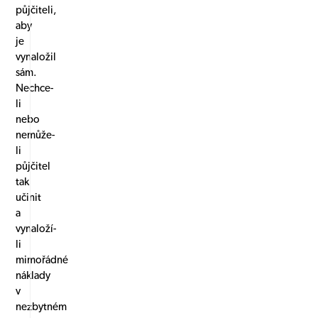
půjčiteli,
aby
je
vynaložil
sám.
Nechce-
li
nebo
nemůže-
li
půjčitel
tak
učinit
a
vynaloží-
li
mimořádné
náklady
v
nezbytném