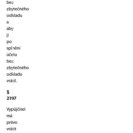
bez
zbytečného
odkladu
a
aby
ji
po
splnění
účelu
bez
zbytečného
odkladu
vrátil.
§
2197
Vypůjčitel
má
právo
vrátit