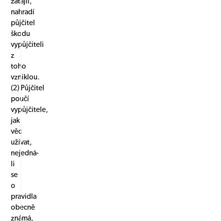
zatajil,
nahradí
půjčitel
škodu
vypůjčiteli
z
toho
vzniklou.
(2) Půjčitel
poučí
vypůjčitele,
jak
věc
užívat,
nejedná-
li
se
o
pravidla
obecně
známá,