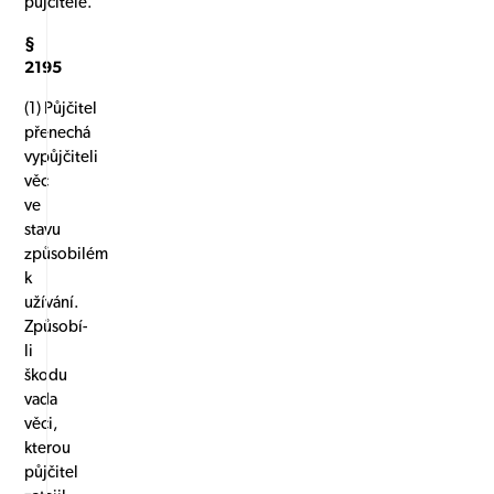
půjčitele.
§
2195
(1) Půjčitel
přenechá
vypůjčiteli
věc
ve
stavu
způsobilém
k
užívání.
Způsobí-
li
škodu
vada
věci,
kterou
půjčitel