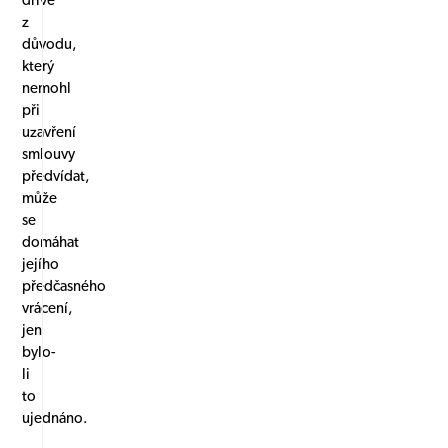
dříve
z
důvodu,
který
nemohl
při
uzavření
smlouvy
předvídat,
může
se
domáhat
jejího
předčasného
vrácení,
jen
bylo-
li
to
ujednáno.