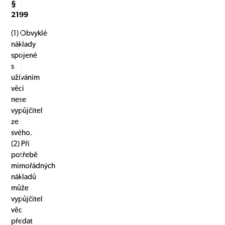
§
2199
(1) Obvyklé
náklady
spojené
s
užíváním
věci
nese
vypůjčitel
ze
svého.
(2) Při
potřebě
mimořádných
nákladů
může
vypůjčitel
věc
předat