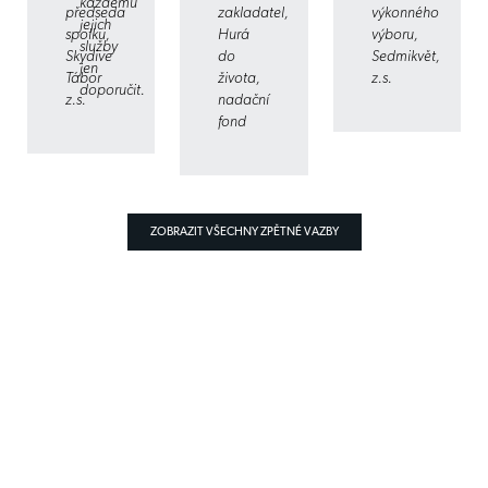
každému
předseda
zakladatel,
výkonného
jejich
spolku,
Hurá
výboru,
služby
Skydive
do
Sedmikvět,
jen
Tábor
života,
z.s.
doporučit.
z.s.
nadační
fond
ZOBRAZIT VŠECHNY ZPĚTNÉ VAZBY