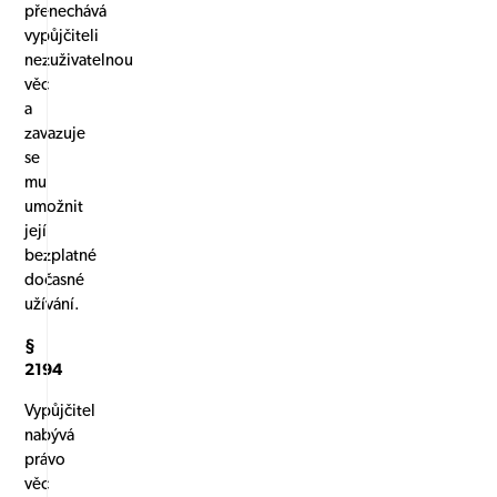
přenechává
vypůjčiteli
nezuživatelnou
věc
a
zavazuje
se
mu
umožnit
její
bezplatné
dočasné
užívání.
§
2194
Vypůjčitel
nabývá
právo
věc