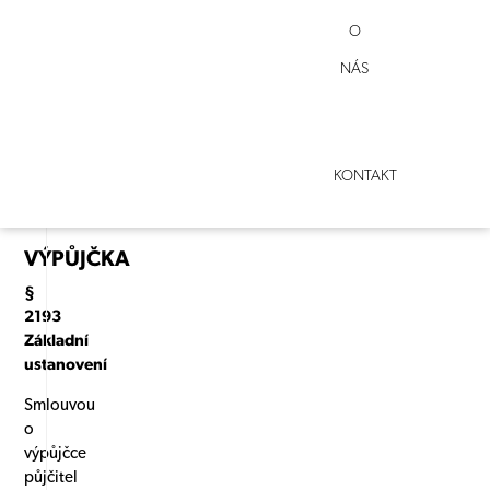
OBČANSKÝ
O
ZÁKONÍK
NÁS
–
VÝPŮJČKA
KONTAKT
VÝPŮJČKA
§
2193
Základní
ustanovení
Smlouvou
o
výpůjčce
půjčitel