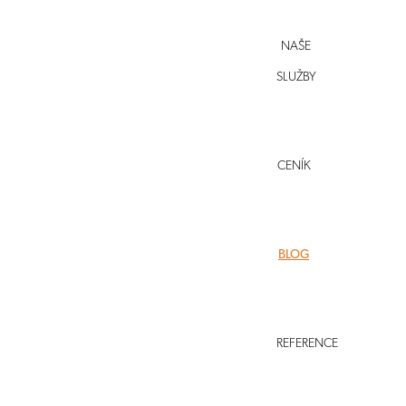
NAŠE
SLUŽBY
CENÍK
BLOG
Zpět
NOVÝ OBČANSKÝ ZÁKONÍK
NOVÝ OBČANSKÝ ZÁKONÍK – VÝPŮJ
REFERENCE
NOVÝ