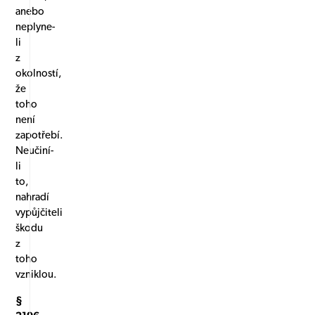
anebo
neplyne-
li
z
okolností,
že
toho
není
zapotřebí.
Neučiní-
li
to,
nahradí
vypůjčiteli
škodu
z
toho
vzniklou.
§