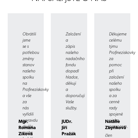
Obrátili
Založení
Děkujeme
jsme
a
celému
se s
zápis
týmu
potřebou
našeho
Profineziskovky
změny
nadačního
za
stanov
fondu
pomoc
našeho
dopadl
při
spolku
hladce,
založení
na
děkuji
našeho
Profineziskovky
a
spolku
a vše
doporučuji
a za
za
Vaše
cenné
nás
služby.
rady
vyřídili
spojené
opravdu
s jeho
Mgr.
JUDr.
Natálie
skvěle,
provozem.
Romana
Jiří
Zbyňková
mohu
Zíková
Pražák
člen