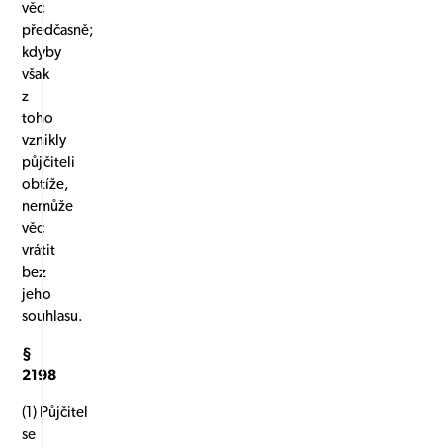
věc
předčasně;
kdyby
však
z
toho
vznikly
půjčiteli
obtíže,
nemůže
věc
vrátit
bez
jeho
souhlasu.
§
2198
(1) Půjčitel
se