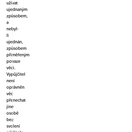
užívat
ujednaným
způsobem,
a
nebyl-
li
ujednán,
způsobem
přiměřeným
povaze
věci.
Vypůjčitel
není
oprávněn
věc
přenechat
jiné
osobě
bez
svolení