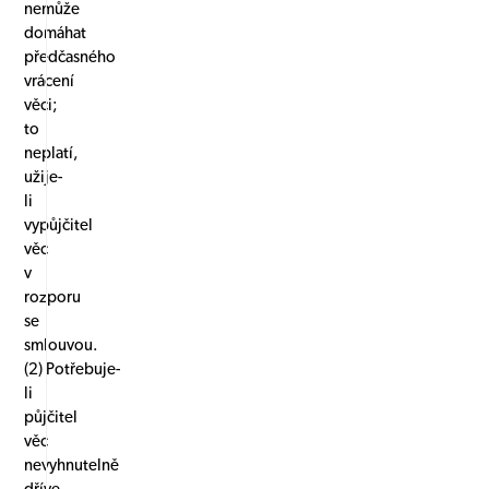
nemůže
domáhat
předčasného
vrácení
věci;
to
neplatí,
užije-
li
vypůjčitel
věc
v
rozporu
se
smlouvou.
(2) Potřebuje-
li
půjčitel
věc
nevyhnutelně