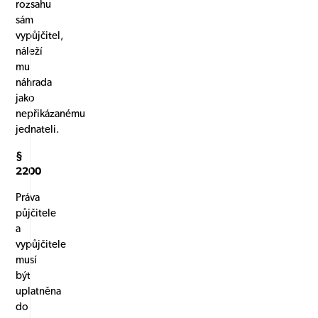
rozsahu
sám
vypůjčitel,
náleží
mu
náhrada
jako
nepřikázanému
jednateli.
§
2200
Práva
půjčitele
a
vypůjčitele
musí
být
uplatněna
do