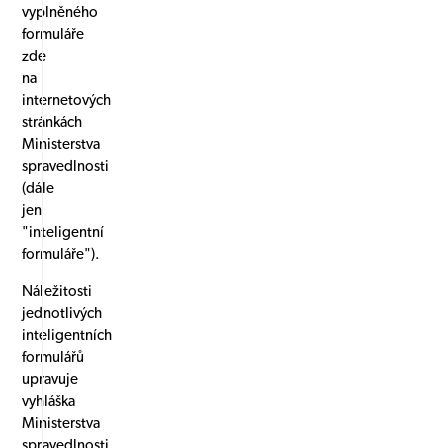
vyplněného
formuláře
zde
na
internetových
stránkách
Ministerstva
spravedlnosti
(dále
jen
"inteligentní
formuláře").
Náležitosti
jednotlivých
inteligentních
formulářů
upravuje
vyhláška
Ministerstva
spravedlnosti