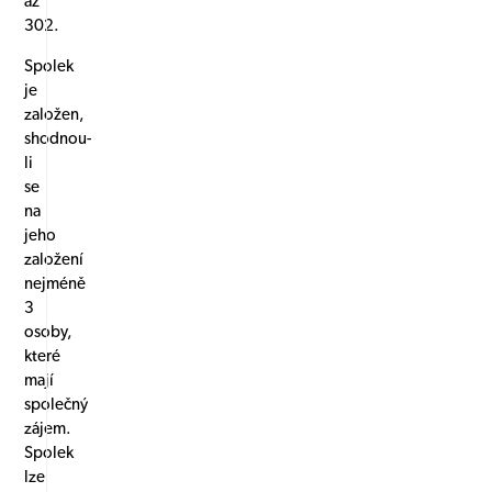
až
302.
Spolek
je
založen,
shodnou-
li
se
na
jeho
založení
nejméně
3
osoby,
které
mají
společný
zájem.
Spolek
lze