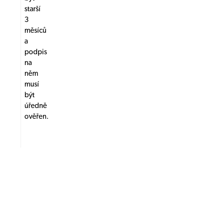
starší
3
měsíců
a
podpis
na
něm
musí
být
úředně
ověřen.