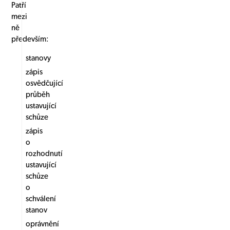
Patří
mezi
ně
především:
stanovy
zápis
osvědčující
průběh
ustavující
schůze
zápis
o
rozhodnutí
ustavující
schůze
o
schválení
stanov
oprávnění