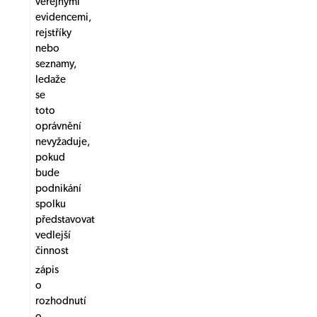
veřejnými
evidencemi,
rejstříky
nebo
seznamy,
ledaže
se
toto
oprávnění
nevyžaduje,
pokud
bude
podnikání
spolku
představovat
vedlejší
činnost
zápis
o
rozhodnutí
o