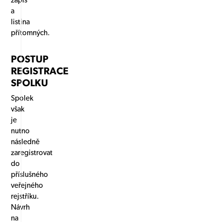
zápis
a
listina
přítomných.
POSTUP
REGISTRACE
SPOLKU
Spolek
však
je
nutno
následně
zaregistrovat
do
příslušného
veřejného
rejstříku.
Návrh
na