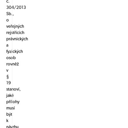
č.
304/2013
Sb.,
o
veřejných
rejstřících
právnických
a
fyzických
osob
rovněž
v
§
19
stanoví,
jaké
přílohy
musí
být
k
návrhu