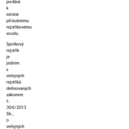
podává
k
místně
příslušnému
rejstříkovému
soudu.
Spolkový
rejstřík
je
jedním
z
veřejných
rejstříků
definovaných
zákonem
č.
304/2013
Sb.,
o
veřejných