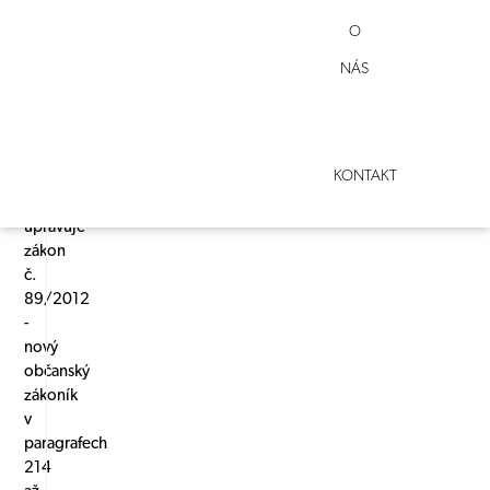
SPOLKU
O
NÁS
Spolek
je
právnická
KONTAKT
osoba,
kterou
upravuje
zákon
č.
89/2012
-
nový
občanský
zákoník
v
paragrafech
214