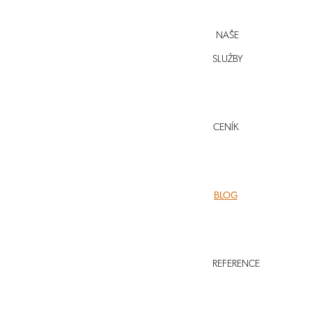
NAŠE
SLUŽBY
CENÍK
BLOG
Zpět
BLOG
ODBORNÉ ČLÁNKY, RADY A TIPY
REGISTRACE SPOLKU
REFERENCE
REGISTRACE