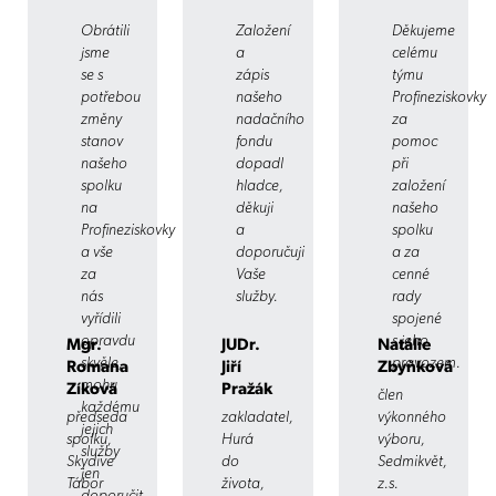
Obrátili
Založení
Děkujeme
jsme
a
celému
se s
zápis
týmu
potřebou
našeho
Profineziskovky
změny
nadačního
za
stanov
fondu
pomoc
našeho
dopadl
při
spolku
hladce,
založení
na
děkuji
našeho
Profineziskovky
a
spolku
a vše
doporučuji
a za
za
Vaše
cenné
nás
služby.
rady
vyřídili
spojené
opravdu
s jeho
Mgr.
JUDr.
Natálie
skvěle,
provozem.
Romana
Jiří
Zbyňková
mohu
Zíková
Pražák
člen
každému
předseda
zakladatel,
výkonného
jejich
spolku,
Hurá
výboru,
služby
Skydive
do
Sedmikvět,
jen
Tábor
života,
z.s.
doporučit.