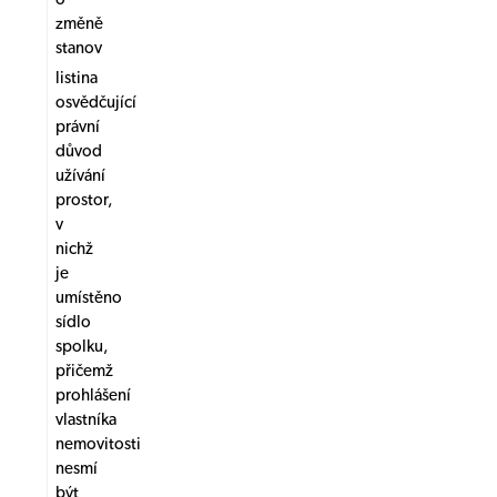
změně
stanov
listina
osvědčující
právní
důvod
užívání
prostor,
v
nichž
je
umístěno
sídlo
spolku,
přičemž
prohlášení
vlastníka
nemovitosti
nesmí
být