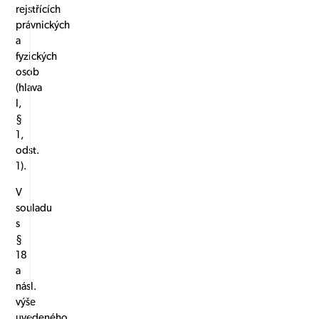
rejstřících
právnických
a
fyzických
osob
(hlava
I,
§
1,
odst.
1).
V
souladu
s
§
18
a
násl.
výše
uvedeného