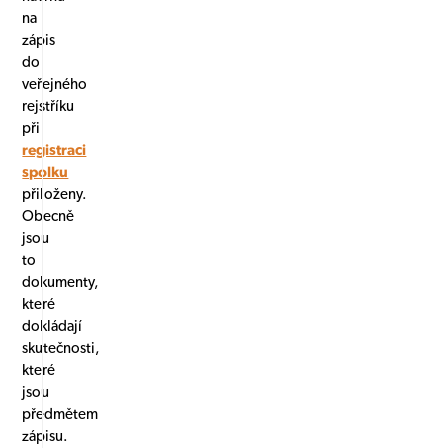
na
zápis
do
veřejného
rejstříku
při
registraci
spolku
přiloženy.
Obecně
jsou
to
dokumenty,
které
dokládají
skutečnosti,
které
jsou
předmětem
zápisu.