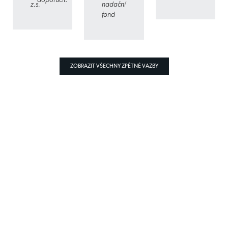
z.s.
nadační
fond
ZOBRAZIT VŠECHNY ZPĚTNÉ VAZBY