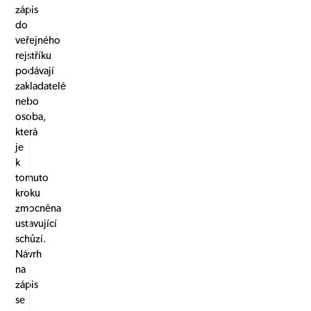
zápis
do
veřejného
rejstříku
podávají
zakladatelé
nebo
osoba,
která
je
k
tomuto
kroku
zmocněna
ustavující
schůzí.
Návrh
na
zápis
se